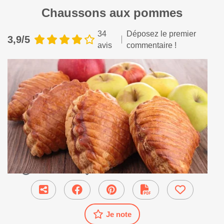
Chaussons aux pommes
34
Déposez le premier
3,9/5
avis
commentaire !
35 min
●
Pain brioches viennoiserie
Je note