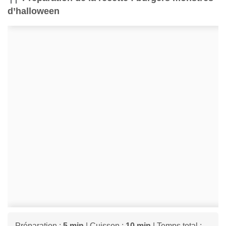
d’halloween
Préparation :
5 min
| Cuisson :
10 min
| Temps total :