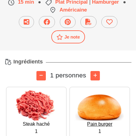
15 min
●
Plat Principal
|
Hamburger
●
Américaine
Je note
Ingrédients
1 personnes
Steak haché
Pain burger
1
1