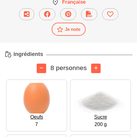
Française
Je note
Ingrédients
8 personnes
Oeufs
Sucre
7
200 g