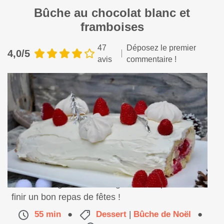
Bûche au chocolat blanc et
framboises
47
Déposez le premier
4,0/5
avis
commentaire !
Une bûche gourmande et généreuse pour bien
finir un bon repas de fêtes !
55 min
●
Dessert
|
Bûche de Noël
●