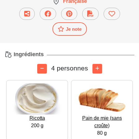
Française
Je note
Ingrédients
4 personnes
Ricotta
Pain de mie (sans
200 g
croûte)
80 g