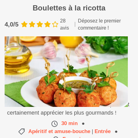
Boulettes à la ricotta
28
Déposez le premier
4,0/5
avis
commentaire !
Voici de délicieuses boulettes à la ricotta que vont
certainement apprécier les plus gourmands !
30 min
●
Apéritif et amuse-bouche
|
Entrée
●