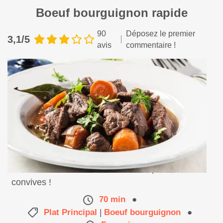
Boeuf bourguignon rapide
90
Déposez le premier
3,1/5
avis
commentaire !
Une recette succulente et efficace qui ravira vos
convives !
70 min
●
Plat Principal
|
Boeuf bourguignon
●