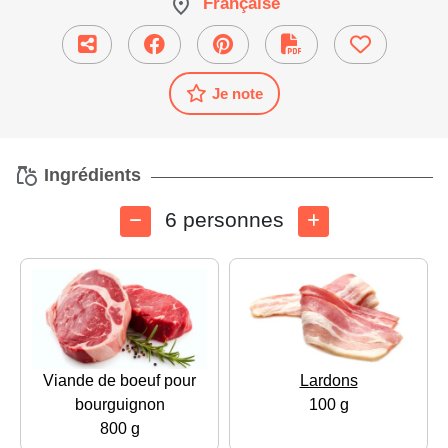
Française
Je note
Ingrédients
6 personnes
Viande de boeuf pour
Lardons
bourguignon
100 g
800 g