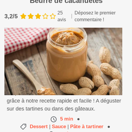
Beurre de cacahuètes
25
Déposez le premier
3,2/5
avis
commentaire !
Préparez votre beurre de cacahuètes maison
grâce à notre recette rapide et facile ! A déguster
sur des tartines ou dans des gâteaux.
5 min
●
Dessert
|
Sauce
|
Pâte à tartiner
●