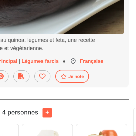
au quinoa, légumes et feta, une recette
 et végétarienne.
rincipal
|
Légumes farcis
●
Française
Je note
4 personnes