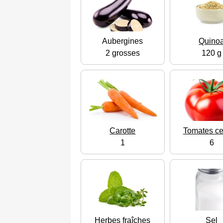
Aubergines
Quino
2 grosses
120 g
Carotte
Tomates ce
1
6
Herbes fraîches
Sel