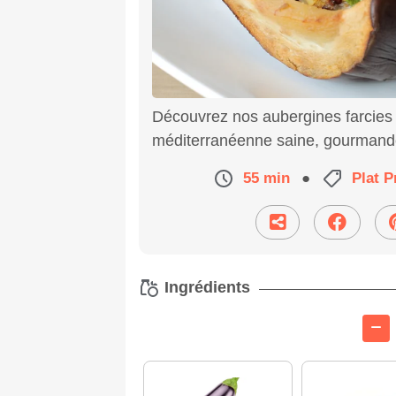
Découvrez nos aubergines farcies 
méditerranéenne saine, gourmande
55 min
●
Plat P
Ingrédients