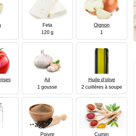
a
Feta
Oignon
120 g
1
rises
Ail
Huile d'olive
1 gousse
2 cuillères à soupe
Poivre
Cumin