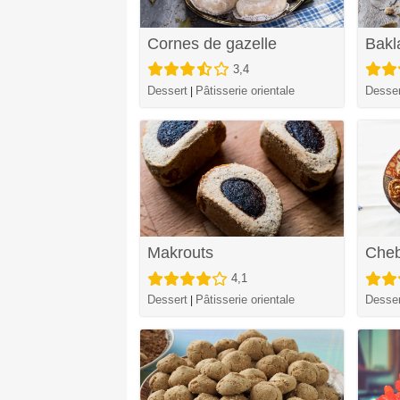
Cornes de gazelle
Bakl
3,4
Dessert
Pâtisserie orientale
Desser
|
Makrouts
Cheb
4,1
Dessert
Pâtisserie orientale
Desser
|