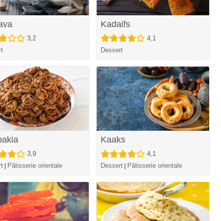
ava
Kadaifs
3,2
4,1
t
Dessert
akia
Kaaks
3,9
4,1
t
Pâtisserie orientale
Dessert
Pâtisserie orientale
|
|