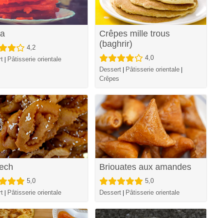
ia
Crêpes mille trous
(baghrir)
4,2
4,0
t
Pâtisserie orientale
|
Dessert
Pâtisserie orientale
|
|
Crêpes
ech
Briouates aux amandes
5,0
5,0
t
Pâtisserie orientale
Dessert
Pâtisserie orientale
|
|