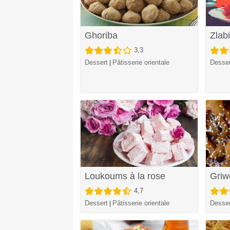
Ghoriba
Zlab
3,3
Dessert
Pâtisserie orientale
Desser
|
Loukoums à la rose
Griw
4,7
Dessert
Pâtisserie orientale
Desser
|