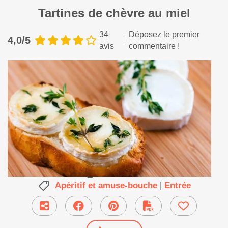
Tartines de chèvre au miel
34
Déposez le premier
4,0/5
avis
commentaire !
20 min
●
Apéritif et amuse-bouche
|
Entrée