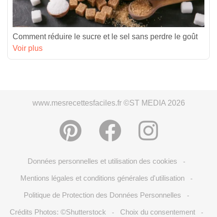
Comment réduire le sucre et le sel sans perdre le goût
Voir plus
www.mesrecettesfaciles.fr ©ST MEDIA 2026
Données personnelles et utilisation des cookies
-
Mentions légales et conditions générales d'utilisation
-
Politique de Protection des Données Personnelles
-
Crédits Photos: ©Shutterstock
Choix du consentement
-
-