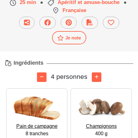
25 min
●
Apéritif et amuse-bouche
●
Française
Je note
Ingrédients
4 personnes
Pain de campagne
Champignons
8 tranches
400 g