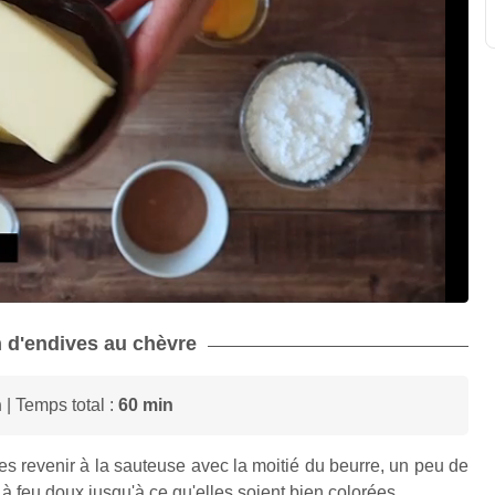
in d'endives au chèvre
n
| Temps total :
60 min
es revenir à la sauteuse avec la moitié du beurre, un peu de
à feu doux jusqu'à ce qu'elles soient bien colorées.