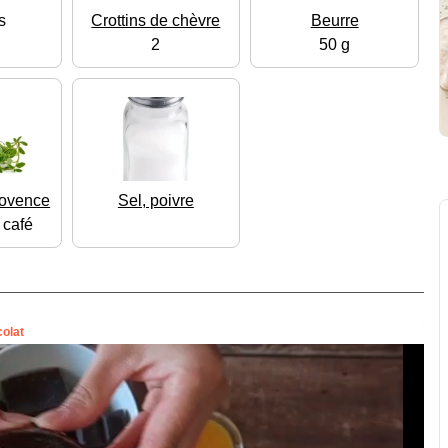
s
Crottins de chèvre
Beurre
2
50 g
rovence
Sel, poivre
à café