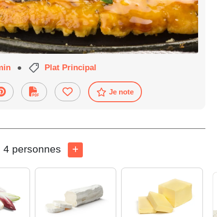
min
●
Plat Principal
Je note
4 personnes