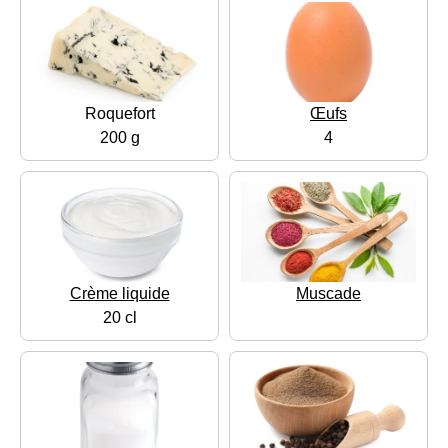
Roquefort
Œufs
200 g
4
Crème liquide
Muscade
20 cl