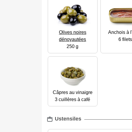
Olives noires
Anchois à l
dénoyautées
6 filet
250 g
Câpres au vinaigre
3 cuillères à café
Ustensiles