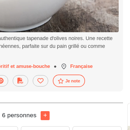
thentique tapenade d'olives noires. Une recette
néennes, parfaite sur du pain grillé ou comme
ritif et amuse-bouche
●
Française
Je note
6 personnes