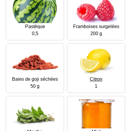
Pastèque
Framboises surgelées
0,5
200 g
Baies de goji séchées
Citron
50 g
1