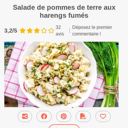
Salade de pommes de terre aux
harengs fumés
32
Déposez le premier
3,2/5
avis
commentaire !
35 min
●
Entrée