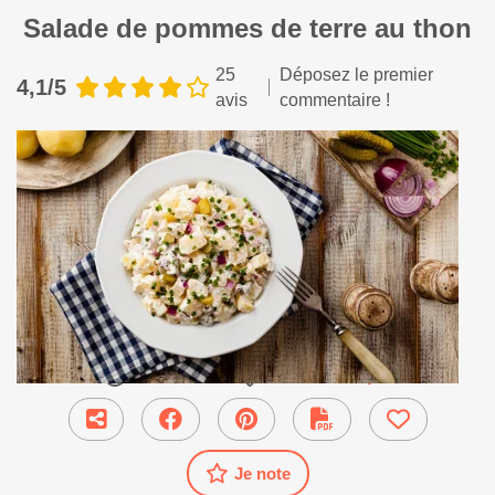
Salade de pommes de terre au thon
25
Déposez le premier
4,1/5
avis
commentaire !
35 min
●
Plat Principal
Je note