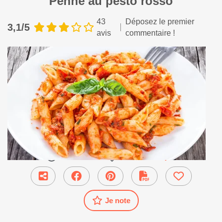
Penne au pesto rosso
43
Déposez le premier
3,1/5
avis
commentaire !
20 min
●
Plat Principal
Je note