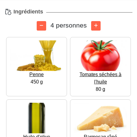
Ingrédients
4 personnes
Penne
Tomates séchées à
450 g
l'huile
80 g
Huile d'olive
Parmesan râpé