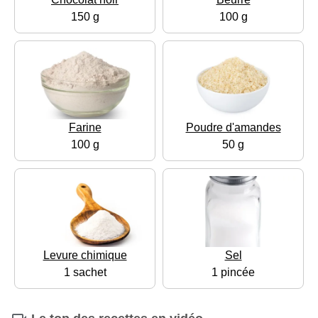
150 g
100 g
Farine
Poudre d'amandes
100 g
50 g
Levure chimique
Sel
1 sachet
1 pincée