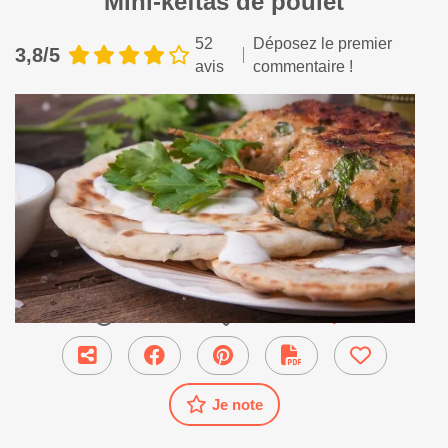
Mini-keftas de poulet
52
Déposez le premier
3,8/5
avis
commentaire !
45 min
●
Plat Principal
Je note