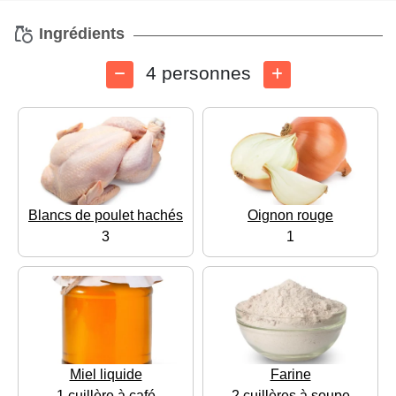
Ingrédients
4 personnes
Blancs de poulet hachés
Oignon rouge
3
1
Miel liquide
Farine
1 cuillère à café
2 cuillères à soupe