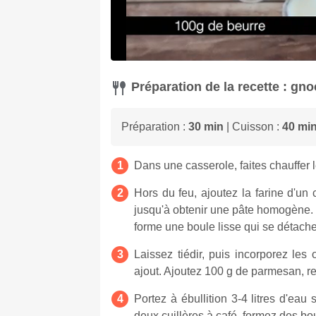
Préparation de la recette : gn
Préparation :
30 min
| Cuisson :
40 mi
Dans une casserole, faites chauffer le
Hors du feu, ajoutez la farine d'u
jusqu'à obtenir une pâte homogène. R
forme une boule lisse qui se détache
Laissez tiédir, puis incorporez le
ajout. Ajoutez 100 g de parmesan, re
Portez à ébullition 3-4 litres d'eau
deux cuillères à café, formez des bo