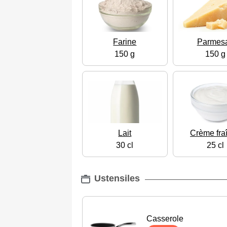
Farine
Parmes
150 g
150 g
Lait
Crème fra
30 cl
25 cl
Ustensiles
Casserole