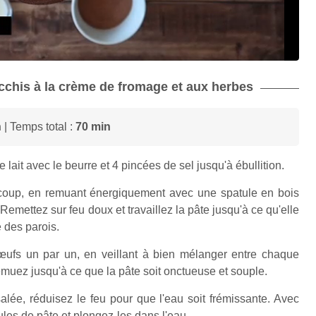
occhis à la crème de fromage et aux herbes
n
| Temps total :
70 min
 lait avec le beurre et 4 pincées de sel jusqu'à ébullition.
n coup, en remuant énergiquement avec une spatule en bois
emettez sur feu doux et travaillez la pâte jusqu'à ce qu'elle
 des parois.
s œufs un par un, en veillant à bien mélanger entre chaque
muez jusqu'à ce que la pâte soit onctueuse et souple.
 salée, réduisez le feu pour que l'eau soit frémissante. Avec
ules de pâte et plongez-les dans l'eau.