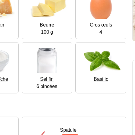
an
Beurre
Gros œufs
100 g
4
îche
Sel fin
Basilic
6 pincées
Spatule