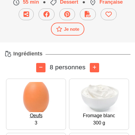
55 min
●
Dessert
●
Française
Je note
Ingrédients
8 personnes
Oeufs
Fromage blanc
3
300 g