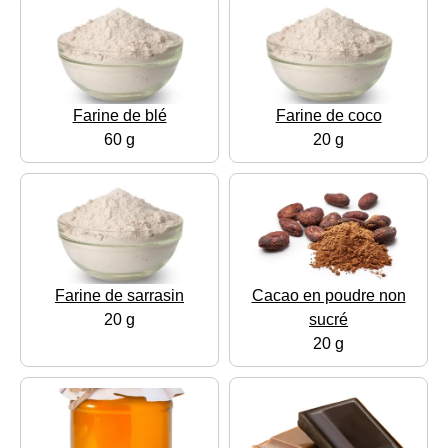
Farine de blé
Farine de coco
60 g
20 g
Farine de sarrasin
Cacao en poudre non
20 g
sucré
20 g