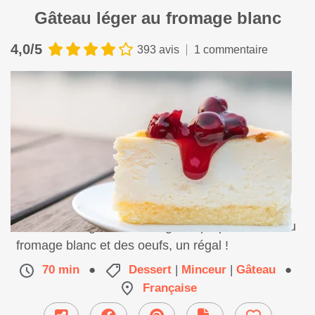
Gâteau léger au fromage blanc
4,0/5
393 avis
1 commentaire
Un délicieux gâteau très léger, à préparer avec du
fromage blanc et des oeufs, un régal !
70 min
●
Dessert
|
Minceur
|
Gâteau
●
Française