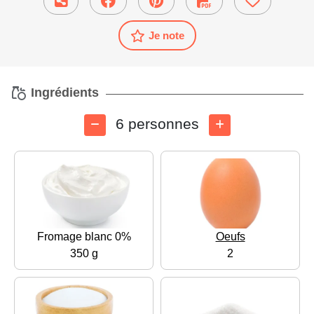
Je note
Ingrédients
6 personnes
Fromage blanc 0%
Oeufs
350 g
2