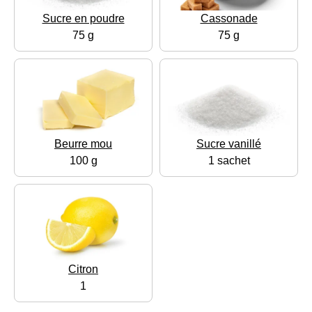
Sucre en poudre
Cassonade
75 g
75 g
Beurre mou
Sucre vanillé
100 g
1 sachet
Citron
1