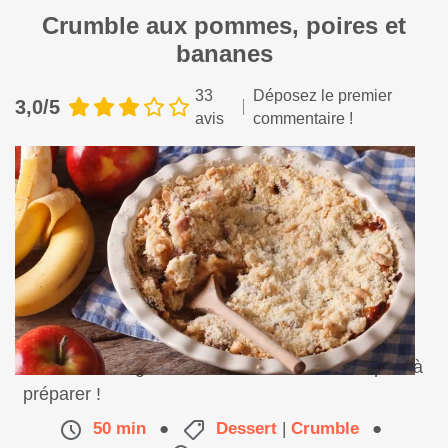
Crumble aux pommes, poires et
bananes
33
Déposez le premier
3,0/5
avis
commentaire !
Un dessert original et savoureux, facile et rapide à
préparer !
50 min
●
Dessert
|
Crumble
●