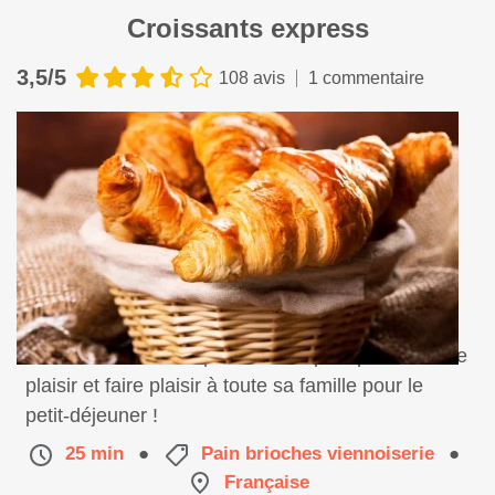
Croissants express
3,5/5
108 avis
1 commentaire
Une recette très simple et très rapide pour se faire
plaisir et faire plaisir à toute sa famille pour le
petit-déjeuner !
25 min
●
Pain brioches viennoiserie
●
Française