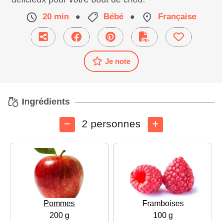
20 min
●
Bébé
●
Française
Je note
Ingrédients
2 personnes
Pommes
Framboises
200 g
100 g