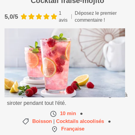
Cocktail fraise-mojito
1
Déposez le premier
5,0/5
avis
commentaire !
Le mojito fraise, une recette de cocktail originale à
siroter pendant tout l'été.
10 min
●
Boisson
|
Cocktails alcoolisés
●
Française