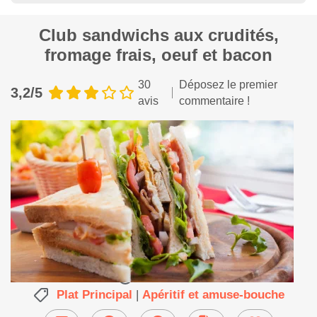
Club sandwichs aux crudités,
fromage frais, oeuf et bacon
30
Déposez le premier
3,2/5
avis
commentaire !
25 min
●
Plat Principal
|
Apéritif et amuse-bouche