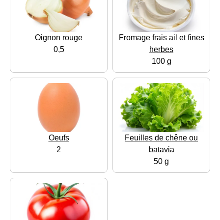
Oignon rouge
Fromage frais ail et fines
0,5
herbes
100 g
Oeufs
Feuilles de chêne ou
2
batavia
50 g