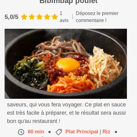
Bibimbap poulet
1
Déposez le premier
5,0/5
avis
commentaire !
Voici une délicieuse recette coréenne pleine de
saveurs, qui vous fera voyager. Ce plat en sauce
est très facile à préparer, et le résultat sera aussi
bon qu'au restaurant !
60 min
●
Plat Principal
|
Riz
●