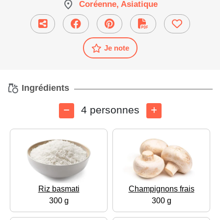
Coréenne, Asiatique
Je note
Ingrédients
4 personnes
Riz basmati
Champignons frais
300 g
300 g