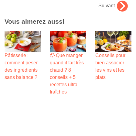
Suivant
Vous aimerez aussi
Pâtisserie :
🥵 Que manger
Conseils pour
comment peser
quand il fait très
bien associer
des ingrédients
chaud ? 8
les vins et les
sans balance ?
conseils + 5
plats
recettes ultra
fraîches