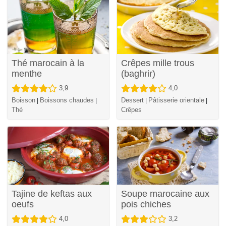
Thé marocain à la
Crêpes mille trous
menthe
(baghrir)
3,9
4,0
Boisson
Boissons chaudes
Dessert
Pâtisserie orientale
|
|
|
|
Thé
Crêpes
Tajine de keftas aux
Soupe marocaine aux
oeufs
pois chiches
4,0
3,2