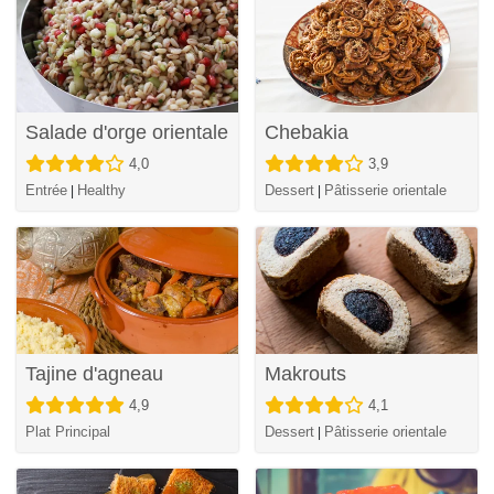
Salade d'orge orientale
Chebakia
4,0
3,9
Entrée
Healthy
Dessert
Pâtisserie orientale
|
|
Tajine d'agneau
Makrouts
4,9
4,1
Plat Principal
Dessert
Pâtisserie orientale
|