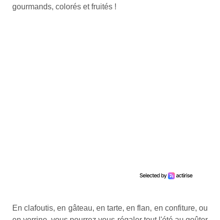
gourmands, colorés et fruités !
En clafoutis, en gâteau, en tarte, en flan, en confiture, ou
en verrine, vous pourrez vous régaler tout l'été au goûter