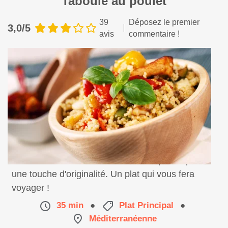
Taboulé au poulet
39
Déposez le premier
3,0/5
avis
commentaire !
Testez la recette du taboulé version poulet pour
une touche d'originalité. Un plat qui vous fera
voyager !
35 min
●
Plat Principal
●
Méditerranéenne