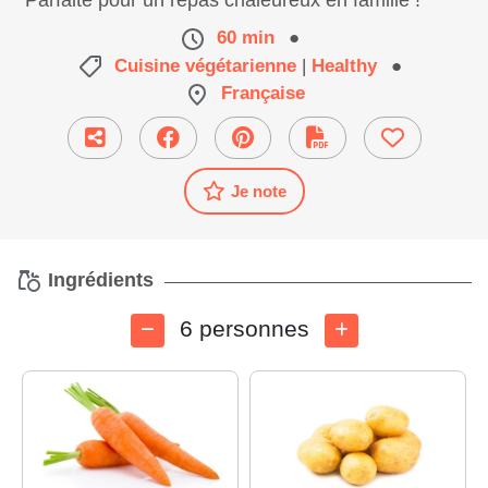
Parfaite pour un repas chaleureux en famille !
60 min
●
Cuisine végétarienne
|
Healthy
●
Française
Je note
Ingrédients
6 personnes