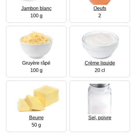
Jambon blanc
Oeufs
100 g
2
Gruyère râpé
Crème liquide
100 g
20 cl
Beurre
Sel, poivre
50 g