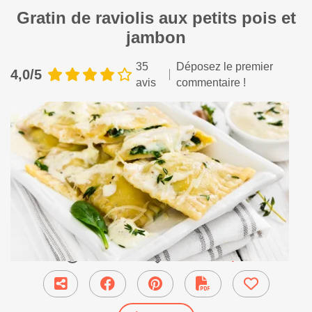
Gratin de raviolis aux petits pois et
jambon
35
Déposez le premier
4,0/5
avis
commentaire !
40 min
●
Plat Principal