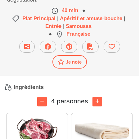
40 min
●
Plat Principal
|
Apéritif et amuse-bouche
|
Entrée
|
Samoussa
●
Française
Je note
Ingrédients
4 personnes