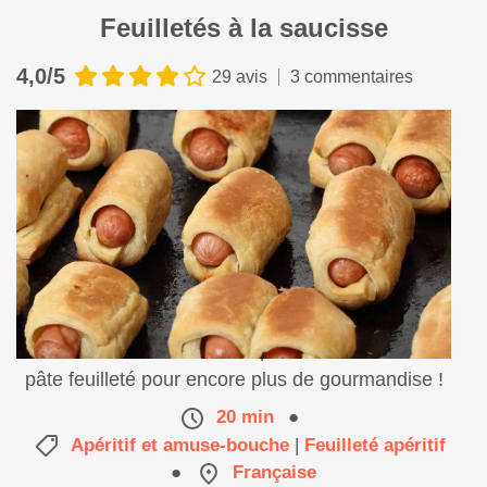
Feuilletés à la saucisse
4,0/5
29 avis
3 commentaires
De délicieuses saucisses apéritives enrobées de
pâte feuilleté pour encore plus de gourmandise !
20 min
●
Apéritif et amuse-bouche
|
Feuilleté apéritif
●
Française