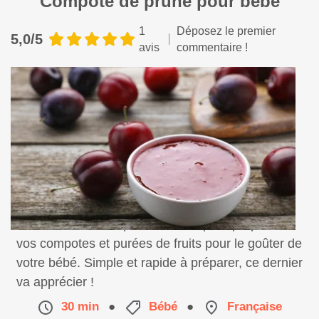
Compote de prune pour bébé
1
Déposez le premier
5,0/5
avis
commentaire !
Favorisez vos compotes maison pour préparer
vos compotes et purées de fruits pour le goûter de
votre bébé. Simple et rapide à préparer, ce dernier
va apprécier !
30 min
●
Bébé
●
Française