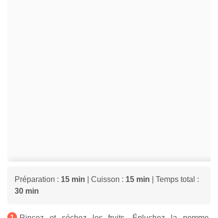
Préparation :
15 min
| Cuisson :
15 min
| Temps total :
30 min
Rincez et séchez les fruits. Épluchez la pomme,