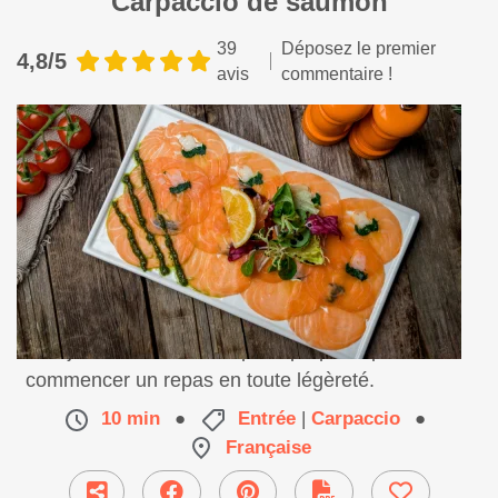
Carpaccio de saumon
39
Déposez le premier
4,8/5
avis
commentaire !
Une jolie entrée très simple à préparer pour
commencer un repas en toute légèreté.
10 min
●
Entrée
|
Carpaccio
●
Française