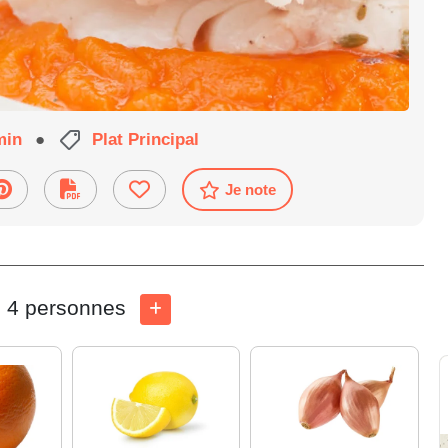
min
●
Plat Principal
Je note
4 personnes