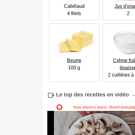
Cabillaud
Jus d'ora
4 filets
2
Beurre
Crème fra
100 g
épaiss
2 cuillères 
Le top des recettes en vidéo