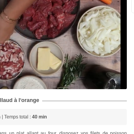
llaud à l'orange
n
| Temps total :
40 min
ns un plat allant au four, disposez vos filets de poisson