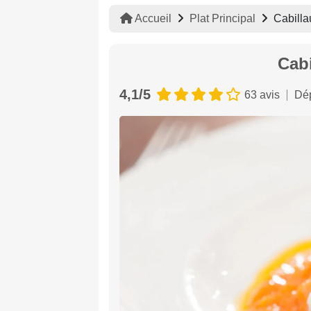
Accueil
Plat Principal
Cabilla
Cabi
4,1/5
63 avis
Dép