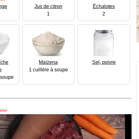
nge
Jus de citron
Échalotes
1
2
îche
Maïzena
Sel, poivre
e
1 cuillère à soupe
à soupe