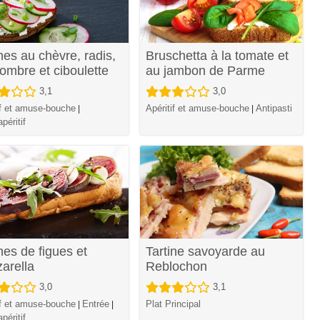
nes au chèvre, radis,
Bruschetta à la tomate et
ombre et ciboulette
au jambon de Parme
3,1
3,0
if et amuse-bouche
Apéritif et amuse-bouche
Antipasti
|
|
péritif
nes de figues et
Tartine savoyarde au
arella
Reblochon
3,0
3,1
if et amuse-bouche
Entrée
Plat Principal
|
|
péritif