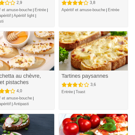
2,9
3,8
if et amuse-bouche
Entrée
Apéritif et amuse-bouche
Entrée
|
|
|
péritif
Apéritif light
|
|
sti
chetta au chèvre,
Tartines paysannes
 et pistaches
3,6
4,0
Entrée
Toast
|
if et amuse-bouche
|
péritif
Antipasti
|