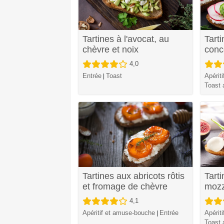
Tartines à l'avocat, au
Tarti
chèvre et noix
conc
4,0
Entrée
Toast
Apérit
|
Toast a
Tartines aux abricots rôtis
Tarti
et fromage de chèvre
mozz
4,1
Apéritif et amuse-bouche
Entrée
Apérit
|
Toast a