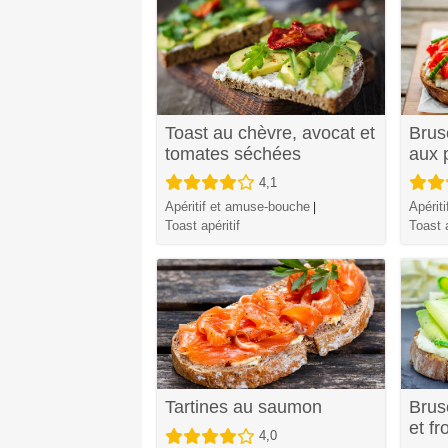
Toast au chèvre, avocat et
Brusc
tomates séchées
aux 
4,1
Apéritif et amuse-bouche
Apérit
|
Toast apéritif
Toast a
Tartines au saumon
Brus
et fr
4,0