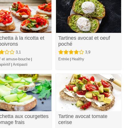
hetta à la ricotta et
Tartines avocat et oeuf
poivrons
poché
3,1
3,9
if et amuse-bouche
Entrée
Healthy
|
|
péritif
Antipasti
|
chetta aux courgettes
Tartine avocat tomate
omage frais
cerise