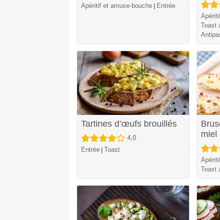
Apéritif et amuse-bouche
Entrée
|
Apérit
Toast a
Antipa
Tartines d’œufs brouillés
Brus
miel
4,0
Entrée
Toast
|
Apérit
Toast a