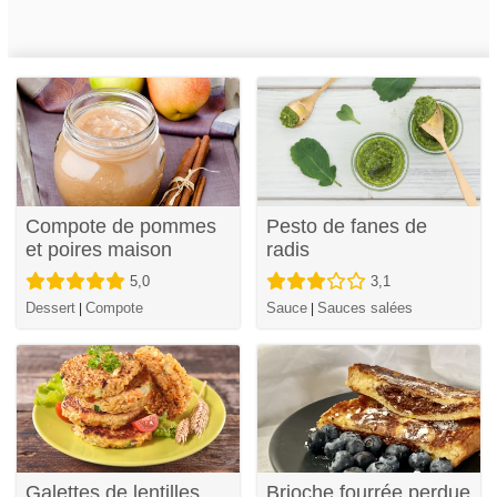
Compote de pommes
Pesto de fanes de
et poires maison
radis
5,0
3,1
Dessert
Compote
Sauce
Sauces salées
|
|
Galettes de lentilles
Brioche fourrée perdue