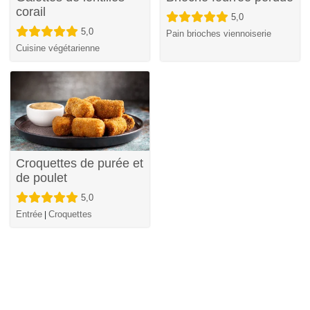
corail
5,0
5,0
Pain brioches viennoiserie
Cuisine végétarienne
Croquettes de purée et
de poulet
5,0
Entrée
Croquettes
|