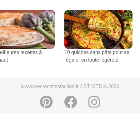
illeures recettes à
10 quiches sans pâte pour se
chaut
régaler en toute légèreté
www.mesrecettesfaciles.fr ©ST MEDIA 2026
ies
-
Mentions légales et conditions générales d'utilisation
-
Politi
s Photos: ©Shutterstock
-
Choix du consentement
-
S'inscrire à la