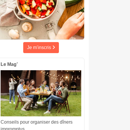
Je m'inscris
Le Mag’
Conseils pour organiser des dîners
impromptus