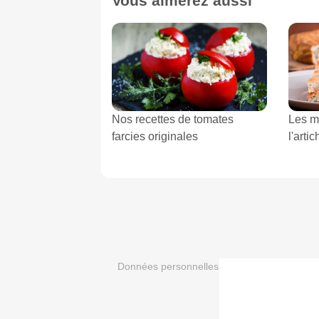
Vous aimerez aussi
Nos recettes de tomates
Les me
farcies originales
l'arti
Données personnelles et utilisation des cook
-
Crédit