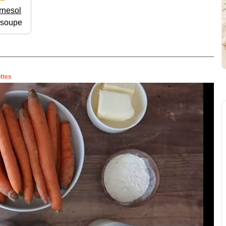
rnesol
à soupe