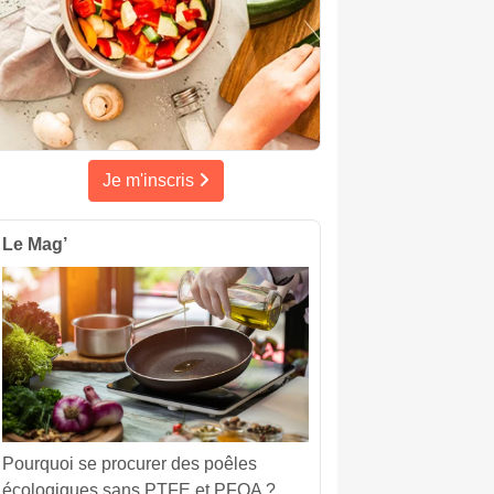
Je m'inscris
Le Mag’
Pourquoi se procurer des poêles
écologiques sans PTFE et PFOA ?