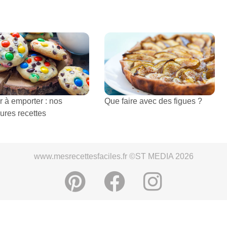
r à emporter : nos
Que faire avec des figues ?
ures recettes
www.mesrecettesfaciles.fr ©ST MEDIA 2026
ies
-
Mentions légales et conditions générales d'utilisation
-
Politi
s Photos: ©Shutterstock
-
Choix du consentement
-
S'inscrire à la