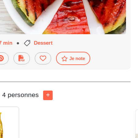
7 min
●
Dessert
Je note
4 personnes