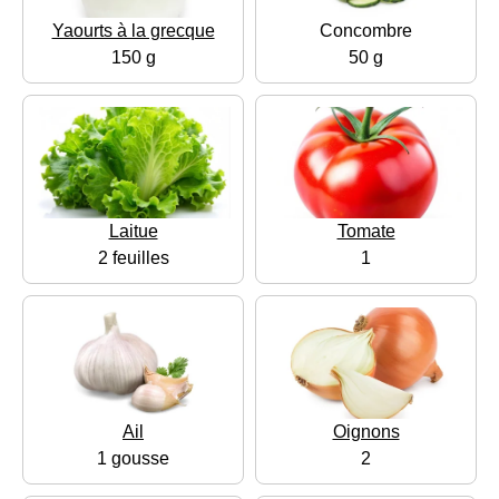
Yaourts à la grecque
Concombre
150 g
50 g
Laitue
Tomate
2 feuilles
1
Ail
Oignons
1 gousse
2