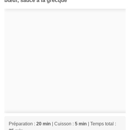
bœuf, sauce à la grecque
Préparation :
20 min
| Cuisson :
5 min
| Temps total :