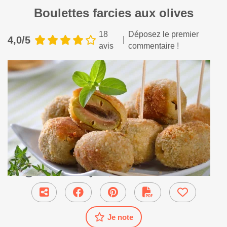
Boulettes farcies aux olives
18
Déposez le premier
4,0/5
avis
commentaire !
18 min
●
Apéritif et amuse-bouche
Je note