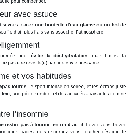
chauffe pour compenser.
ateur avec astuce
ut si vous placez
une bouteille d’eau glacée ou un bol de
ouffle d’air plus frais sans assécher l’atmosphère.
elligemment
 journée pour
éviter la déshydratation
, mais limitez la
ne pas être réveillé(e) par une envie pressante.
hme et vos habitudes
repas lourds
, le sport intense en soirée, et les écrans juste
alme
, une pièce sombre, et des activités apaisantes comme
tre l’insomnie
ne restez pas à tourner en rond au lit
. Levez-vous, buvez
z quelques pages, puis retournez vous coucher dès que le