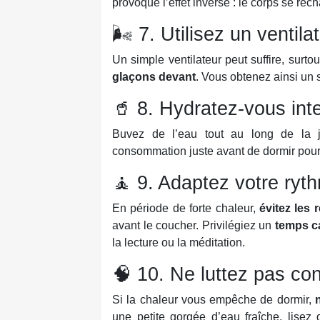
provoque l’effet inverse : le corps se ré
🌬️ 7. Utilisez un ventil
Un simple ventilateur peut suffire, surto
glaçons devant
. Vous obtenez ainsi un s
🥤 8. Hydratez-vous int
Buvez de l’eau tout au long de la
consommation juste avant de dormir pour 
🧘 9. Adaptez votre ryt
En période de forte chaleur,
évitez les 
avant le coucher. Privilégiez un
temps c
la lecture ou la méditation.
🧠 10. Ne luttez pas con
Si la chaleur vous empêche de dormir,
une petite gorgée d’eau fraîche, lise