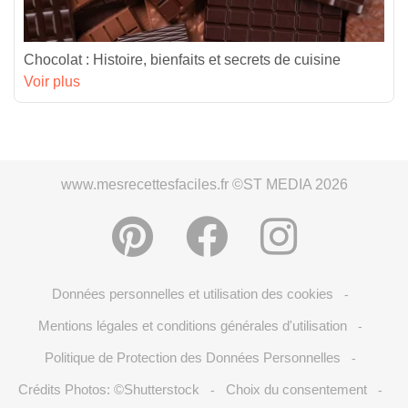
Chocolat : Histoire, bienfaits et secrets de cuisine
Voir plus
www.mesrecettesfaciles.fr ©ST MEDIA 2026
Données personnelles et utilisation des cookies
-
Mentions légales et conditions générales d'utilisation
-
Politique de Protection des Données Personnelles
-
Crédits Photos: ©Shutterstock
Choix du consentement
-
-