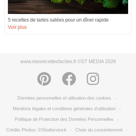
5 recettes de tartes salées pour un dîner rapide
Voir plus
www.mesrecettesfaciles.fr ©ST MEDIA 2026
Données personnelles et utilisation des cookies
-
Mentions légales et conditions générales d'utilisation
-
Politique de Protection des Données Personnelles
-
Crédits Photos: ©Shutterstock
Choix du consentement
-
-