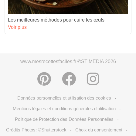
Les meilleures méthodes pour cuire les œufs
Voir plus
www.mesrecettesfaciles.fr ©ST MEDIA 2026
Données personnelles et utilisation des cookies
-
Mentions légales et conditions générales d'utilisation
-
Politique de Protection des Données Personnelles
-
Crédits Photos: ©Shutterstock
Choix du consentement
-
-