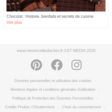
Chocolat : Histoire, bienfaits et secrets de cuisine
Voir plus
www.mesrecettesfaciles.fr ©ST MEDIA 2026
Données personnelles et utilisation des cookies
-
Mentions légales et conditions générales d'utilisation
-
Politique de Protection des Données Personnelles
-
Crédits Photos: ©Shutterstock
Choix du consentement
-
-